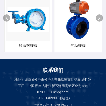
软密封蝶阀
气动蝶阀
联系我们
地址：湖南省长沙市长沙县开元路湘商世纪鑫城4104
工厂：中国·湖南省湘江新区湘阴高新区金龙大道
878998047@qq.com
18075148999 (唐经理)
www.polyhengvalve.com