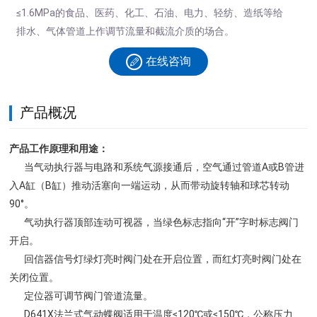
≤1.6MPa的食品、医药、化工、石油、电力、轻纺、造纸等给
排水、气体管道上作调节流量和截流介质的场合。
在线咨询
产品概况
产品工作原理和用途：
当气动执行器与电路和系统气源接通后，空气通过管道A或B管进
入A缸（B缸）推动活塞向一端运动，从而带动旋转轴和球芯转动
90°。
气动执行器顶部连动可视器，当绿色标志指向“开”字时标志阀门
开启。
回信器信号灯绿灯亮时阀门处在开启位置，而红灯亮时阀门处在
关闭位置。
定位器可调节阀门管道流量。
D641X法兰式气动蝶阀适用于温度≤120℃或≤150℃，公称压力