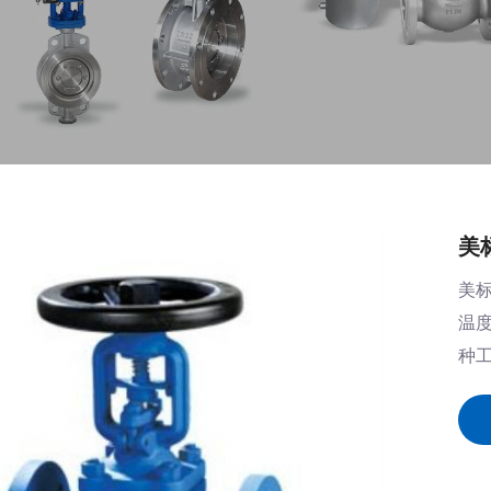
美
美标
温度
种