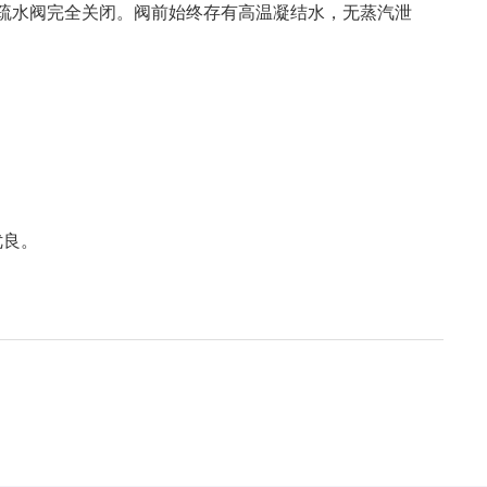
疏水阀完全关闭。阀前始终存有高温凝结水，无蒸汽泄
优良。