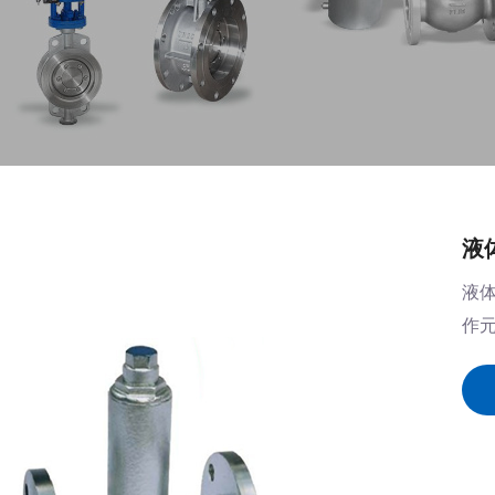
液
液
作