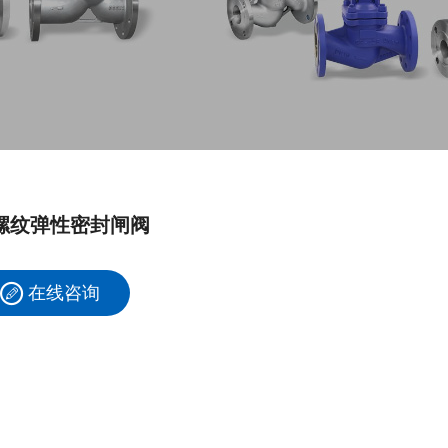
螺纹弹性密封闸阀
在线咨询