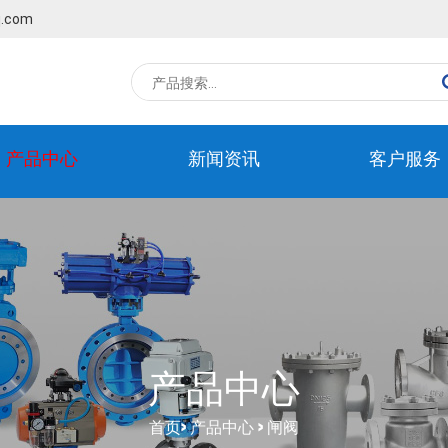
q.com
产品中心
新闻资讯
客户服务
产品中心
首页
>
产品中心
>
闸阀