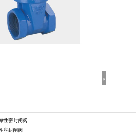
弹性密封闸阀
性座封闸阀