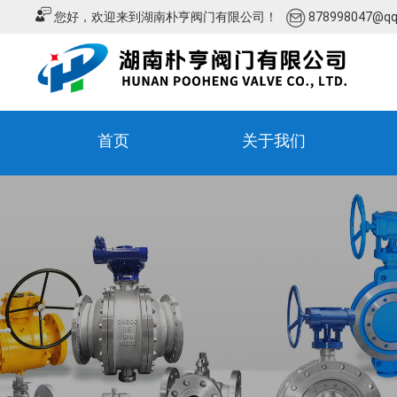
您好，欢迎来到湖南朴亨阀门有限公司！
878998047@q
首页
关于我们