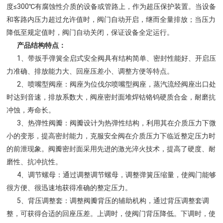
度≤300℃有腐蚀性介质的设备或管路上，作为超压保护装置。当设备
和客路内压力超过允许值时，阀门自动开启，继而全量排放；当压力
降低至规定值时，阀门自动关闭，保证设备全定运行。
产品结构特点：
1、带扳手弹簧全启式安全阀具有结构简单、密封性能好、开启压
力准确、排放能力大、回座压差小、调整方便等特点。
2、喷嘴型阀座：阀座为位伐尔喷嘴型阀座，蒸汽流经阀座出口处
时达到音速，排放系数大，阀座密封面堆焊钴铬钨硬质合金，耐磨抗
冲蚀，寿命长。
3、热弹性阀瓣：阀瓣设计为热弹性结构，利用其在介质压力下微
小的变形，提高密封能力，克服安全阀在介质压力下临近整定压力时
的前泄现象。阀瓣密封面采用先进的激光淬火技术，提高了硬度、耐
磨性、抗冲抗性。
4、调节螺母：通过调整调节螺母，调整弹簧压缩量，使阀门能够
很方便、很迅速地获得准确的整定压力。
5、背压调整套：调整阀瓣背压的辅助机构，通过背压调整套调
整，可获得合适的回座压差。上调时，使阀门背压降低。下调时，使